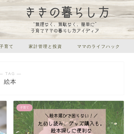
子育て
家計管理と投資
ママのライフハック
― TAG ―
絵本
子育て