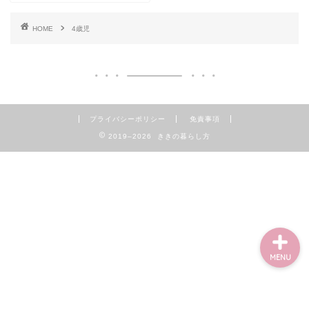
HOME
4歳児
Home
子育て
プライバシーポリシー
免責事項
家計管理と投資
2019–2026 ききの暮らし方
ママのライフハック
MENU