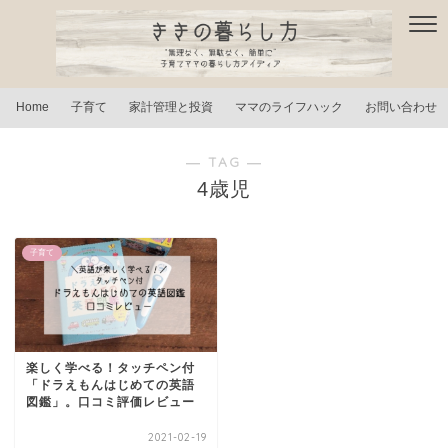
Home
子育て
家計管理と投資
ママのライフハック
お問い合わせ
― TAG ―
4歳児
子育て
楽しく学べる！タッチペン付
「ドラえもんはじめての英語
図鑑」。口コミ評価レビュー
2021-02-19