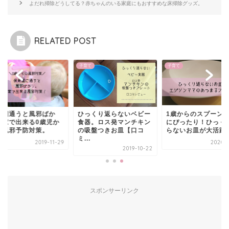
よだれ掃除どうしてる？赤ちゃんのいる家庭にもおすすめな床掃除グッズ。
RELATED POST
て
子育て
子育て
育園通うと風邪ばか
ひっくり返らないベビー
1歳からのスプーン
！家で出来る0歳児か
食器。ロス発マンチキン
にぴったり！ひっく
の風邪予防対策。
の吸盤つきお皿【口コ
らないお皿が大活躍
ミ...
2019-11-29
2020-0
2019-10-22
スポンサーリンク